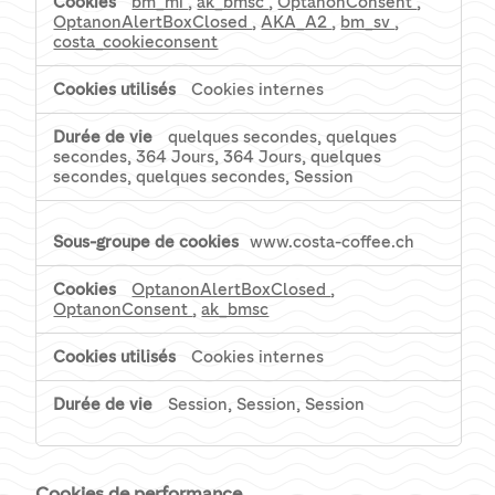
bm_mi
,
ak_bmsc
,
OptanonConsent
,
OptanonAlertBoxClosed
,
AKA_A2
,
bm_sv
,
costa_cookieconsent
Cookies internes
quelques secondes, quelques
secondes, 364 Jours, 364 Jours, quelques
secondes, quelques secondes, Session
www.costa-coffee.ch
OptanonAlertBoxClosed
,
OptanonConsent
,
ak_bmsc
Cookies internes
Session, Session, Session
Cookies de performance