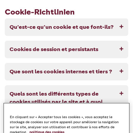
Cookie-Richtlinien
Qu’est-ce qu’un cookie et que font-ils?
Cookies de session et persistants
Que sont les cookies internes et tiers ?
Quels sont les différents types de
cookies utilisés par le site et à quoi
servent-ils ?
En cliquant sur « Accepter tous les cookies », vous acceptez le
stockage de cookies sur votre appareil pour améliorer la navigation
sur le site, analyser son utilisation et contribuer à nos efforts de
Dois-je accepter les cookies ?
marketing.
politique des cookies